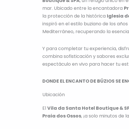
Boutique & SPA
, un refugio único en e
mar. Ubicado entre la encantadora
Pr
la protección de la histórica
Iglesia 
inspiró en el estilo buziano de los año
Mediterráneo, recuperando la esencia 
Y para completar tu experiencia, disf
combina sofisticación y sabores excl
espectáculo en vivo para hacer tu est
DONDE EL ENCANTO DE BÚZIOS SE E
Ubicación
El
Vila da Santa Hotel Boutique & S
Praia dos Ossos
, ¡a solo minutos de 