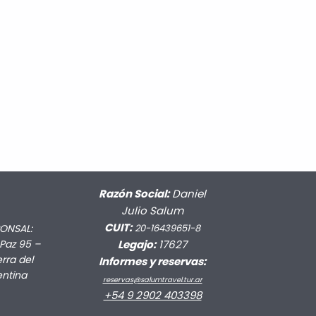
Razón Social:
Daniel
Julio Salum
CUIT:
ONSAL:
20-16439651-8
Paz 95 –
Legajo:
17627
rra del
Informes y reservas:
entina
reservas@salumtravel.tur.ar
+54 9 2902 403398