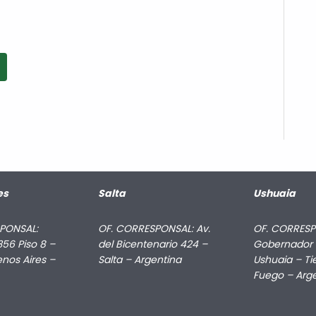
es
Salta
Ushuaia
PONSAL:
OF. CORRESPONSAL: Av.
OF. CORRESP
56 Piso 8 –
del Bicentenario 424 –
Gobernador 
enos Aires –
Salta – Argentina
Ushuaia – Tie
Fuego – Arg