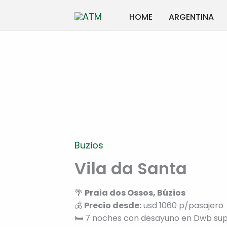
Ir
HOME
ARGENTINA
al
contenido
Buzios
Vila da Santa
🌴
Praia dos Ossos, Búzios
💰
Precio desde:
usd 1060 p/pasajero
🛏️ 7 noches con desayuno en Dwb sup