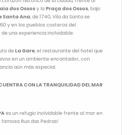
l corazón histórico de la ciudad, frente al
aia dos Ossos
y la
Praça dos Ossos
, bajo
de Santa Ana
, de 1740, Vila da Santa se
s 60 y en los pueblos costeros del
de una experiencia inolvidable.
ruta de
La Gare
, el restaurante del hotel que
usivos en un ambiente encantador, con
ancia aún más especial.
NCUENTRA CON LA TRANQUILIDAD DEL MAR
PA
es un refugio inolvidable frente al mar en
la famosa Rua das Pedras!