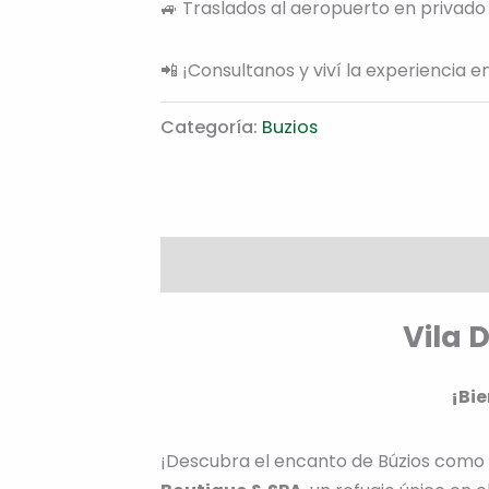
🚙 Traslados al aeropuerto en privado
📲 ¡Consultanos y viví la experiencia e
Categoría:
Buzios
Descripción
Vila 
¡Bi
¡Descubra el encanto de Búzios como